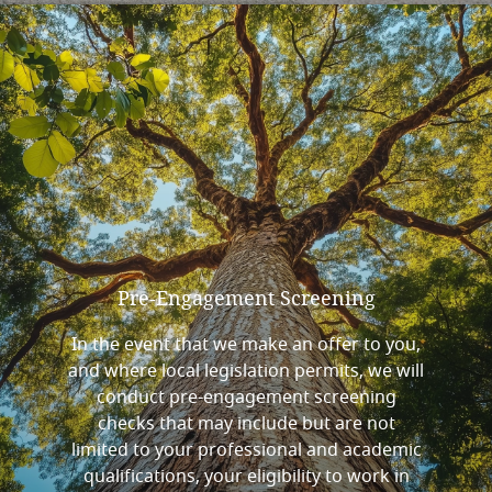
Pre-Engagement
Screening
In the event that we make an offer to you,
and where local legislation permits, we will
conduct pre-engagement screening
checks that may include but are not
limited to your professional and academic
qualifications, your eligibility to work in