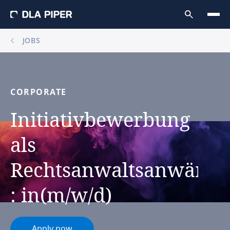
JOBS
CORPORATE
Initiativbewerbung
als
Rechtsanwaltsanwärte
:
in(m/w/d)
Apply now