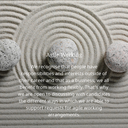
Agile
Working
We recognise that people have
responsibilities and interests outside of
their career and that as a business, we all
benefit from working flexibly. That’s why
we are open to discussing with candidates
the different ways in which we are able to
support requests for agile working
arrangements.