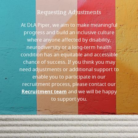
Requesting
Adjustments
At DLA Piper, we aim to make meaningful
progress and build an inclusive culture
where anyone affected by disability,
neurodiversity or a long-term health
condition has an equitable and accessible
chance of success. If you think you may
need adjustments or additional support to
enable you to participate in our
recruitment process, please contact our
Recruitment team
and we will be happy
to support you.